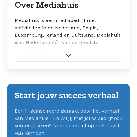
Over Mediahuis
Mediahuis is een mediabedrijf met
activiteiten in de Nederland, België,
Luxemburg, Ierland en Duitsland. Mediahuis
is in Nederland één van de grootste
mediabedrijven.
Bezoek hun website →
Start jouw succes verhaal
Ben jij geïnspireerd geraakt door het verhaal
van Mediahuis? En wil jij met jouw bedrijf ook
verder groeien? Neem
contact
op met David
van Kampen.