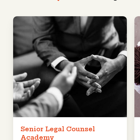
Senior
Pe
Legal
L
Counsel
vo
Academy
se
ju
Senior Legal Counsel
Academy