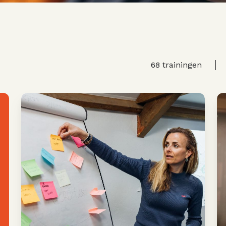
68
trainingen
Legal
P
Operations
Academy