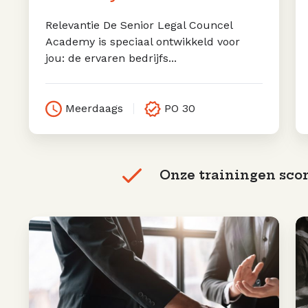
Relevantie De Senior Legal Councel
Academy is speciaal ontwikkeld voor
jou: de ervaren bedrijfs...
Meerdaags
PO 30
Onze trainingen scor
Beroepsethiek
S
voor
vo
advocaten;
L
gedragsregels
en