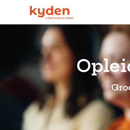
Oplei
Gro