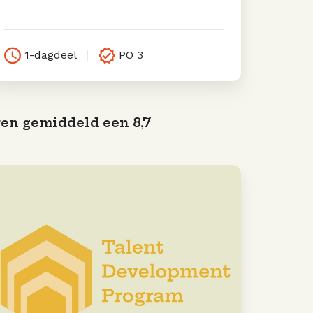
1-dagdeel
PO 3
en gemiddeld een 8,7
lent
evelopment
rogram