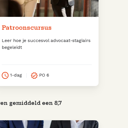
Patroonscursus
Leer hoe je succesvol advocaat-stagiairs
begeleidt
1-dag
PO 6
en gemiddeld een 8,7
fris