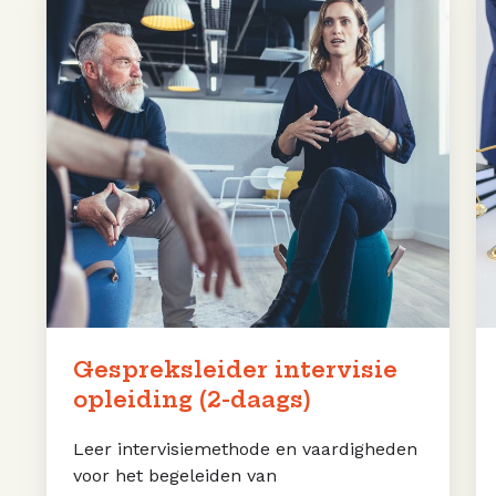
intervisie
P
opleiding
(2-
daags)
Gespreksleider intervisie
opleiding (2-daags)
Leer intervisiemethode en vaardigheden
voor het begeleiden van