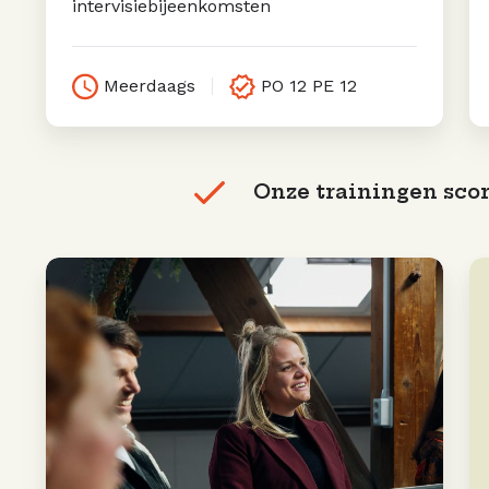
intervisiebijeenkomsten
Meerdaags
PO 12 PE 12
Onze trainingen scor
Mediationopleiding
Ta
(10-
D
daags)
P