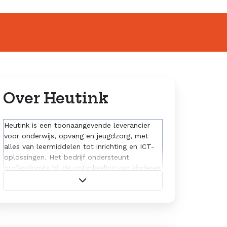
Over Heutink
Heutink is een toonaangevende leverancier
voor onderwijs, opvang en jeugdzorg, met
alles van leermiddelen tot inrichting en ICT-
oplossingen. Het bedrijf ondersteunt
professionals bij de ontwikkeling van kinderen
en jongvolwassenen. Met een combinatie van
expertise, service en een breed assortiment
helpt Heutink organisaties hun onderwijs- en
opvangomgevingen te versterken.