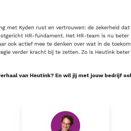
ng met Kyden rust en vertrouwen: de zekerheid dat
stgericht HR-fundament. Het HR-team is nu beter g
ar ook actief mee te denken over wat in de toekoms
gie verder kracht bij te zetten. Zo is Heutink bete
 verhaal van Heutink? En wil jij met jouw bedrijf 