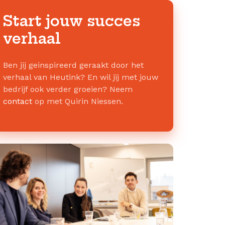
Bezoek hun website →
Start jouw succes
verhaal
Ben jij geinspireerd geraakt door het
verhaal van Heutink? En wil jij met jouw
bedrijf ook verder groeien? Neem
contact
op met Quirin Niessen.