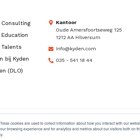
Kantoor
 Consulting
Oude Amersfoortseweg 125
 Education
1212 AA Hilversum
 Talents
info@kyden.com
n bij Kyden
035 - 541 18 44
en (DLO)
These cookies are used to collect information about how you interact with our webs
our browsing experience and for analytics and metrics about our visitors both on th
y.
Contact
Privacybeleid
Algem