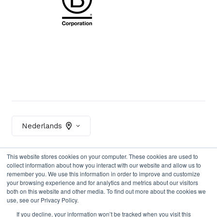
Nederlands
This website stores cookies on your computer. These cookies are used to
Contact
Privacybeleid
collect information about how you interact with our website and allow us to
remember you. We use this information in order to improve and customize
Algemene voorwaarden
your browsing experience and for analytics and metrics about our visitors
both on this website and other media. To find out more about the cookies we
use, see our Privacy Policy.
If you decline, your information won’t be tracked when you visit this